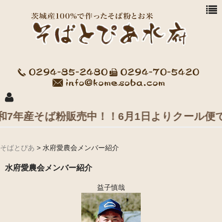
年産そば粉販売中！！6月1日よりクール便で
商品一覧
そばとぴあ
>
水府愛農会メンバー紹介
お買い物方法
水府愛農会メンバー紹介
水府愛農会 会社案内
益子慎哉
益子米穀