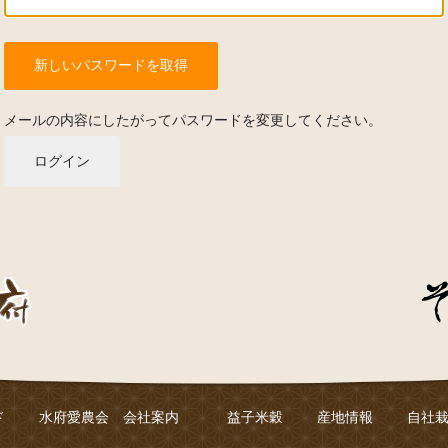
メールの内容にしたがってパスワードを変更してください。
ログイン
ド
水府愛農会 会社案内
益子米穀
産地情報
自社