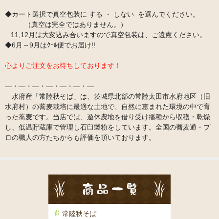
◆カート選択で真空包装に する ・ しない を選んでください。
（真空は完全ではありません。）
11,12月は大変込み合いますので真空包装は、ご遠慮ください。
◆6月～9月はｸｰﾙ便でお届け!!
心よりご注文をお待ちしております！
―・―・―・―・―・―・―
水府産「常陸秋そば」は、茨城県北部の常陸太田市水府地区（旧
水府村）の蕎麦栽培に最適な土地で、自然に恵まれた環境の中で育
った蕎麦です。当店では、遊休農地を借り受け播種から収穫・乾燥
し、低温貯蔵庫で管理し石臼製粉をしています。全国の蕎麦通・プ
ロの職人の方たちからも評価を頂いております。
常陸秋そば