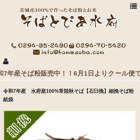
年産そば粉販売中！！6月1日よりクール便での
商品一覧
令和7年産 水府産100%常陸秋そば【石臼挽】細挽そば粉
紙袋
お買い物方法
水府愛農会 会社案内
益子米穀