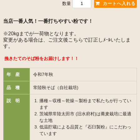
数量
当店一番人気！一番打ちやすい粉です！
※20kgまでが一荷物となります。
変更がある場合は、ご注文後こちらで訂正しﾒｰﾙいたしま
す。
挽きたてのそば粉をお届けします！！
年 産
令和7年秋
品 種
常陸秋そば（自社栽培)
説 明
播種～収穫～乾燥～製粉まで私たちが行ってい
ます
茨城県常陸太田市 (旧水府村)は蕎麦栽培に最適
な土地
低温貯蔵による品質と『石臼製粉』にこだわっ
ています