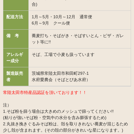
合)
配送方法
1月～5月・10月～12月 通常便
6月～9月 クール便
備 考
蕎麦打ち・そばがき・そばすいとん・ピザ・ガレ
ット等に!!
アレルギ
そば、工場で小麦も扱っています
ー成分
製造販売
茨城県常陸太田市和田町297-1
者
水府愛農会（そばとぴあ水府）
常陸太田市特産品認証を頂いております！！
注）
1.そば粉を篩う場合は大きめのメッシュで篩ってください!!
(粘りが強いそば粉・空気中の水分を含み膨張するため)
2.丸抜き挽きぐるみそば粉は、殻を取りきれない蕎麦が混じるため
少し殻が含まれます。(その殻の部分がきれいな星になります。)