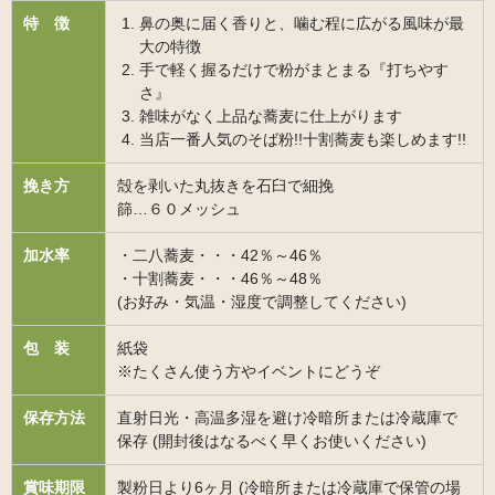
特 徴
鼻の奥に届く香りと、噛む程に広がる風味が最
大の特徴
手で軽く握るだけで粉がまとまる『打ちやす
さ』
雑味がなく上品な蕎麦に仕上がります
当店一番人気のそば粉!!十割蕎麦も楽しめます!!
挽き方
殻を剥いた丸抜きを石臼で細挽
篩…６０メッシュ
加水率
・二八蕎麦・・・42％～46％
・十割蕎麦・・・46％～48％
(お好み・気温・湿度で調整してください)
包 装
紙袋
※たくさん使う方やイベントにどうぞ
保存方法
直射日光・高温多湿を避け冷暗所または冷蔵庫で
保存 (開封後はなるべく早くお使いください)
賞味期限
製粉日より6ヶ月 (冷暗所または冷蔵庫で保管の場