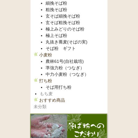
細挽そば粉
粗挽そば粉
玄そば細挽そば粉
玄そば粗挽そば粉
極上みどりのそば粉
極上そば粉
丸抜き蕎麦(そばの実)
そば粉 ギフト
小麦粉
農林61号(自社栽培)
準強力粉（つなぎ）
中力小麦粉（つなぎ）
打ち粉
そば用打ち粉
もち麦
おすすめ商品
未分類