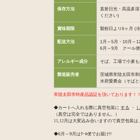
保存方法
直射日光・高温多湿
ください)
賞味期限
製粉日より6ヶ月 (
配送方法
1月～5月・10月～
6月～9月 クール便
アレルギー成分
そば、工場で小麦も
製造販売者
茨城県常陸太田市和田
水府愛農会（そばと
常陸太田市特産品認証を頂いております！
◆
カートへ入れる際に真空包装に
する
・
（真空は完全ではありません。）
11,12月は大変込み合いますので真空包装
6月～9月はｸｰﾙ便でお届け!!
◆