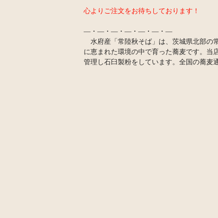
心よりご注文をお待ちしております！
―・―・―・―・―・―・―
水府産「常陸秋そば」は、茨城県北部の常
に恵まれた環境の中で育った蕎麦です。当
管理し石臼製粉をしています。全国の蕎麦