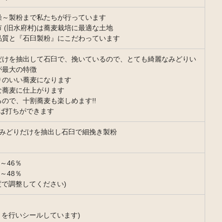
燥～製粉まで私たちが行っています
 (旧水府村)は蕎麦栽培に最適な土地
品質と『石臼製粉』にこだわっています
だけを抽出して石臼で、挽いているので、とても綺麗なみどりい
が最大の特徴
りのいい蕎麦になります
な蕎麦に仕上がります
ので、十割蕎麦も楽しめます!!
そば打ちができます
みどりだけを抽出し石臼で細挽き製粉
～46％
～48％
度で調整してください)
きを行いシールしています)