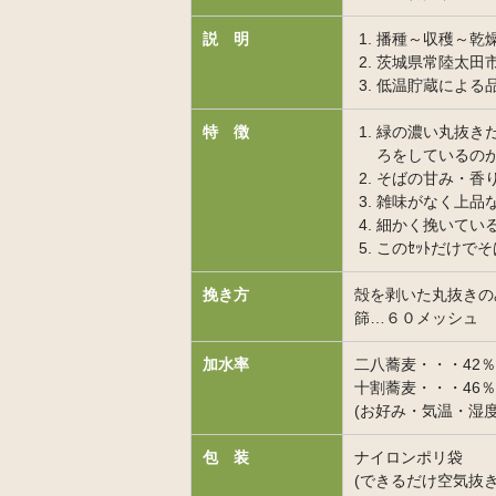
説 明
播種～収穫～乾
茨城県常陸太田市
低温貯蔵による
特 徴
緑の濃い丸抜き
ろをしているの
そばの甘み・香
雑味がなく上品
細かく挽いている
このｾｯﾄだけで
挽き方
殻を剥いた丸抜きの
篩…６０メッシュ
加水率
二八蕎麦・・・42％
十割蕎麦・・・46％
(お好み・気温・湿
包 装
ナイロンポリ袋
(できるだけ空気抜