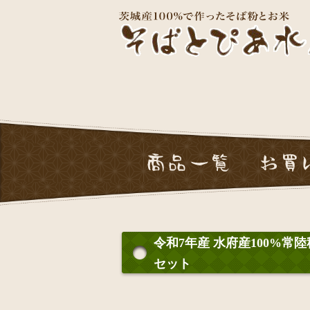
令和7
令和7年産 水府産100%
セット