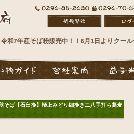
年産そば粉販売中！！6月1日よりクール便での
常陸秋そば【石臼挽】極上みどり細挽き二八手打ち蕎麦