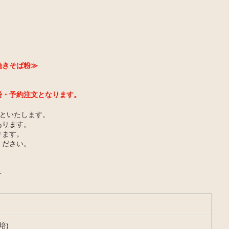
挽きそば粉≫
。
粉・予約注文となります。
でといたします。
あります。
ります。
ください。
ト
培)