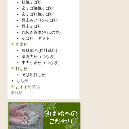
粗挽そば粉
玄そば細挽そば粉
玄そば粗挽そば粉
極上みどりのそば粉
極上そば粉
丸抜き蕎麦(そばの実)
そば粉 ギフト
小麦粉
農林61号(自社栽培)
準強力粉（つなぎ）
中力小麦粉（つなぎ）
打ち粉
そば用打ち粉
もち麦
おすすめ商品
未分類