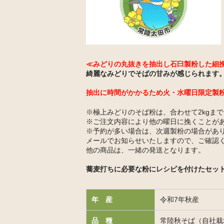
≪みどりの丸抜きを抽出し石臼製粉した細
綺麗なみどりでそばの甘みが感じられます
抽出に時間がかかるため火・水曜日限定製
※極上みどりのそば粉は、合わせて2kgま
※ご注文内容により他の曜日に挽くことが
※予約が多い場合は、次週製粉の場合があ
メールでお知らせいたしますので、ご確認
他の商品は、一緒の発送となります。
蕎麦打ちに必要な粉にレシピを付けたセッ
年 産
令和7年秋産
品 種
常陸秋そば（自社栽