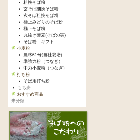
粗挽そば粉
玄そば細挽そば粉
玄そば粗挽そば粉
極上みどりのそば粉
極上そば粉
丸抜き蕎麦(そばの実)
そば粉 ギフト
小麦粉
農林61号(自社栽培)
準強力粉（つなぎ）
中力小麦粉（つなぎ）
打ち粉
そば用打ち粉
もち麦
おすすめ商品
未分類