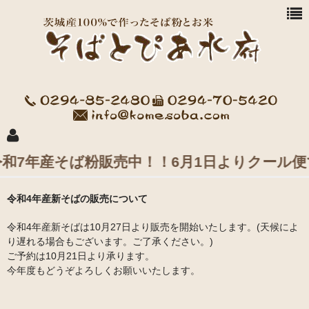
7年産そば粉販売中！！6月1日よりクール便で
商品一覧
令和4年産新そばの販売について
お買い物方法
令和4年産新そばは10月27日より販売を開始いたします。(天候によ
り遅れる場合もございます。ご了承ください。)
水府愛農会 会社案内
ご予約は10月21日より承ります。
今年度もどうぞよろしくお願いいたします。
益子米穀