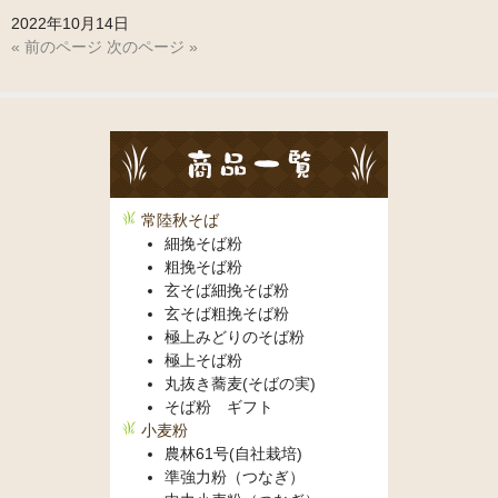
お問い合わせ
2022年10月14日
« 前のページ
次のページ »
常陸秋そば
細挽そば粉
粗挽そば粉
玄そば細挽そば粉
玄そば粗挽そば粉
極上みどりのそば粉
極上そば粉
丸抜き蕎麦(そばの実)
そば粉 ギフト
小麦粉
農林61号(自社栽培)
準強力粉（つなぎ）