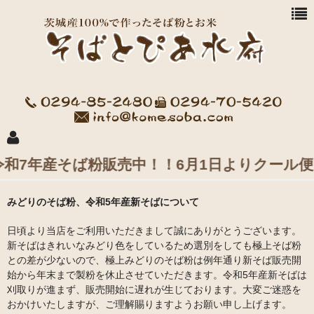
7年産そば粉販売中！！6月1日よりクール便
商品一覧
みどりのそば粉、令和5年産新そばについて
お買い物方法
日頃より当店をご利用いただきまして誠にありがとうございます。
新そばはきれいなみどり色をしているため選別をしても極上そば粉
水府愛農会 会社案内
との差が少ないので、極上みどりのそば粉は例年通り新そば販売開
始から年末まで製粉を休止させていただきます。令和5年産新そばは
益子米穀
刈取りが進まず、販売開始に遅れが生じております。大変ご迷惑を
おかけいたしますが、ご理解賜りますようお願い申し上げます。