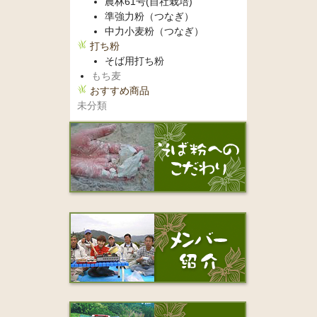
農林61号(自社栽培)
準強力粉（つなぎ）
中力小麦粉（つなぎ）
打ち粉
そば用打ち粉
もち麦
おすすめ商品
未分類